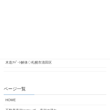
【売戸建】札幌市北区新琴似5条13丁目
【売土地】岩見沢市上幌向北1条6丁目
【売土地】札幌市北区新琴似7条13丁目
木造ｱﾊﾟｰﾄ解体◇札幌市清田区
ページ一覧
HOME